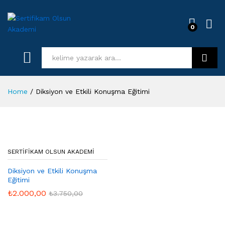
0
Log i
Kurs Ara
Home
/
Diksiyon ve Etkili Konuşma Eğitimi
SERTIFIKAM OLSUN AKADEMI
Diksiyon ve Etkili Konuşma
Eğitimi
₺
2.000,00
₺
3.750,00