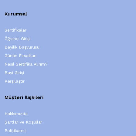
Kurumsal
Sertifikalar
Öğrenci Girişi
Bayilik Başvurusu
Günün Firsatları
Nasıl Sertifika Alırım?
Bayi Girişi
Karşılaştır
Müşteri İlişkileri
Hakkımızda
Şartlar ve Koşullar
Politikamız