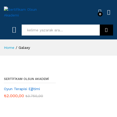
0
Log i
Kurs Ara
Home
/
Galaxy
SERTIFIKAM OLSUN AKADEMI
Oyun Terapisi Eğitimi
₺
2.000,00
₺
3.750,00