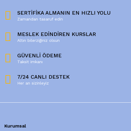
SERTİFİKA ALMANIN EN HIZLI YOLU
Zamandan tasaruf edin
MESLEK EDİNDİREN KURSLAR
Altın bilerziğiniz olsun
GÜVENLİ ÖDEME
Taksit imkanı
7/24 CANLI DESTEK
Her an sizinleyiz
Kurumsal