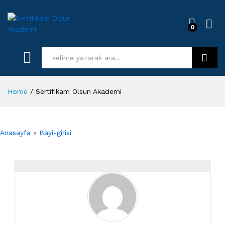
0
Log i
Kurs Ara
Home
/
Sertifikam Olsun Akademi
Anasayfa
»
Bayi-girisi